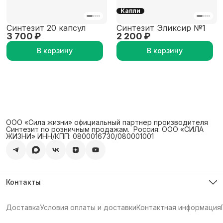
Капли
Синтезит 20 капсул
Синтезит Эликсир №1
3 700 ₽
2 200 ₽
В корзину
В корзину
ООО «Сила жизни» официальный партнер производителя
Синтезит по розничным продажам. ‍ Россия: ООО «СИЛА
ЖИЗНИ» ИНН/КПП: 0800016730/080001001
Контакты
Телефон
8 (800) 350-73-68
Доставка
Условия оплаты и доставки
Контактная информация
Эл. почта
info@synthesit.life