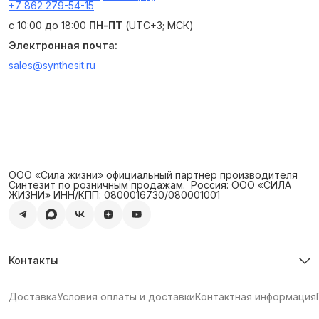
+7 862 279-54-15
с 10:00 до 18:00
ПН-ПТ
(UTC+3; МСК)
Электронная почта:
sales@synthesit.ru
ООО «Сила жизни» официальный партнер производителя
Синтезит по розничным продажам. ‍ Россия: ООО «СИЛА
ЖИЗНИ» ИНН/КПП: 0800016730/080001001
Контакты
Телефон
8 (800) 350-73-68
Доставка
Условия оплаты и доставки
Контактная информация
Эл. почта
info@synthesit.life