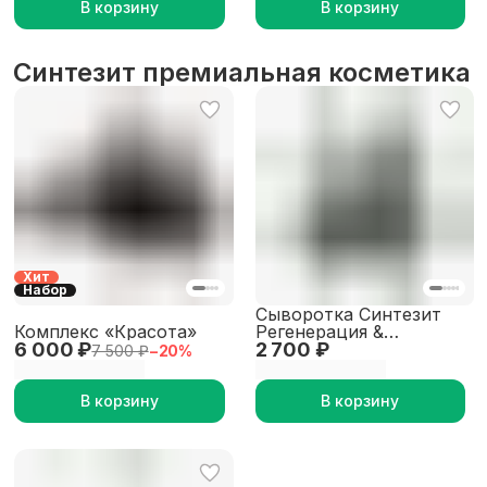
В корзину
В корзину
Синтезит премиальная косметика
Хит
Набор
Сыворотка Синтезит
Комплекс «Красота»
Регенерация &
6 000 ₽
2 700 ₽
Омоложение
7 500 ₽
−
20
%
В корзину
В корзину