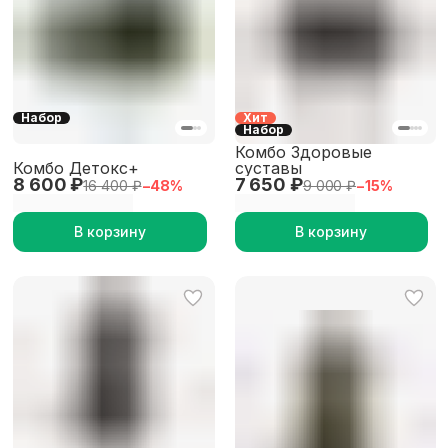
Набор
Хит
Набор
Комбо Здоровые
Комбо Детокс+
суставы
8 600 ₽
7 650 ₽
16 400 ₽
−
48
%
9 000 ₽
−
15
%
В корзину
В корзину