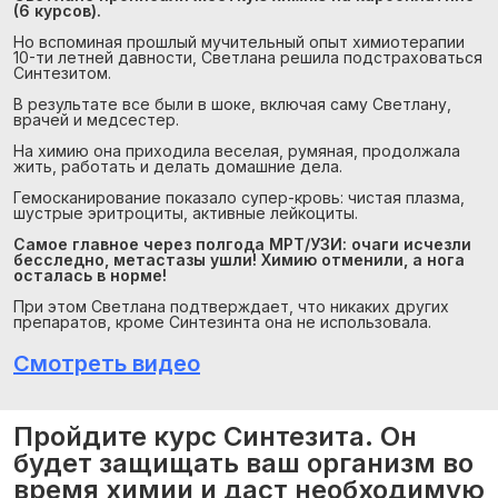
(6 курсов).
Но вспоминая прошлый мучительный опыт химиотерапии
10-ти летней давности, Светлана решила подстраховаться
Синтезитом.
В результате все были в шоке, включая саму Светлану,
врачей и медсестер.
На химию она приходила веселая, румяная, продолжала
жить, работать и делать домашние дела.
Гемосканирование показало супер-кровь: чистая плазма,
шустрые эритроциты, активные лейкоциты.
Самое главное через полгода МРТ/УЗИ: очаги исчезли
бесследно, метастазы ушли! Химию отменили, а нога
осталась в норме!
При этом Светлана подтверждает, что никаких других
препаратов, кроме Синтезинта она не использовала.
Смотреть видео
Пройдите курс Синтезита. Он
будет защищать ваш организм во
время химии и даст необходимую