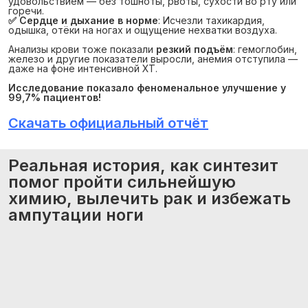
удовольствием — без тошноты, рвоты, сухости во рту или
горечи.
✅ Сердце и дыхание в норме
: Исчезли тахикардия,
одышка, отёки на ногах и ощущение нехватки воздуха.
Анализы крови тоже показали
резкий подъём
: гемоглобин,
железо и другие показатели выросли, анемия отступила —
даже на фоне интенсивной ХТ.
Исследование показало феноменальное улучшение у 
99,7% пациентов!
Скачать официальный отчёт
Реальная история, как синтезит
помог пройти сильнейшую
химию, вылечить рак и избежать
ампутации ноги