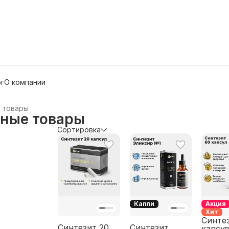
г
О компании
 товары
ные товары
Сортировка
Капли
Акция
Хит
Синте
Синтезит 20
Синтезит
капсул