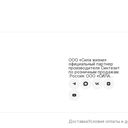
ООО «Сила жизни»
официальный партнер
производителя Синтезит
по розничным продажам.
‍ Россия: ООО «СИЛА
ЖИЗНИ» ИНН/КПП:
0800016730/080001001
Доставка
Условия оплаты и д