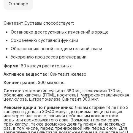
О товаре
Синтезит Суставы способствует:
Остановке деструктивных изменений в хряще
Сохранению суставной функции
Образованию новой соединительной ткани
Ускорению процессов регенерации
Форма:
60 капсул растительных
Активное вещество:
Синтезит железо
Концентрация:
300 мкг/капс.
Состав:
хондроитин сульфат 380 мг, глюкозамин 170 мг,
оболочка капсулы (ГПМЦ носитель), микрокристаллическая
целлюлоза, цитрат железа Синтезит 300 мкг.
Рекомендации по применению:
Лицам старше 18 лет по 3
капсулы в день за 30-40 минут до приема пищи натощак
или через час после, запивая небольшим количеством
воды или свежевыжатого сока. Возможен прием сразу
трех капсул, также возможно делить прием на несколько
раз, в том числе, перед тренировкой или перед сном. Для
закрепления результатов возможен прием в качестве БАД