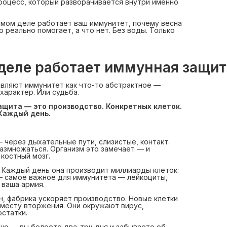
роцесс, который разворачивается внутри именно
самом деле работает ваш иммунитет, почему весна
о реально помогает, а что нет. Без воды. Только
деле работает иммунная защит
вляют иммунитет как что-то абстрактное —
характер. Или судьба.
щита — это производство. Конкретных клеток. 
 Каждый день.
 через дыхательные пути, слизистые, контакт.
размножаться. Организм это замечает — и
 костный мозг.
. Каждый день она производит миллиарды клеток:
— самое важное для иммунитета — лейкоциты,
 ваша армия.
н, фабрика ускоряет производство. Новые клетки
 месту вторжения. Они окружают вирус,
остатки.
шо — вы болеете два-три дня и забываете об