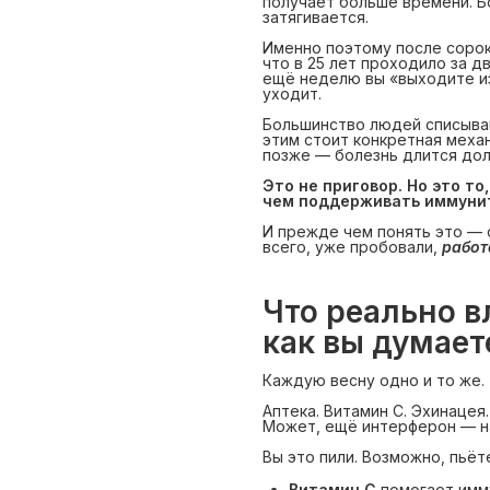
получает больше времени. Б
затягивается.
Именно поэтому после соро
что в 25 лет проходило за д
ещё неделю вы «выходите из
уходит.
Большинство людей списывают
этим стоит конкретная меха
позже — болезнь длится дол
Это не приговор. Но это то
чем поддерживать иммуни
И прежде чем понять это — с
всего, уже пробовали,
работ
Что реально в
как вы думает
Каждую весну одно и то же.
Аптека. Витамин С. Эхинацея
Может, ещё интерферон — на
Вы это пили. Возможно, пьёт
Витамин С
помогает имму