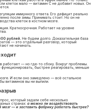
сли клеток мало — витамин С не добавит новых. Он
ется.
егуляции иммунного ответа. Его дефицит реально
енно после зимы. Принимать стоит. Но он не
водства клеток в костном мозге.
яция. Краткосрочная. Работает на уровне
тва.
600 рублей.
Не будем долго. Доказательная база
ратов — это отдельный разговор, который
ают не начинать.
сходит
в работает — но где-то сбоку. Вокруг проблемы.
 функционировать, быстрее реагировать, меньше
озге. И если оно замедлено — всё остальное
бы витаминов вы ни выпили.
разрыв
опрос, который задали себе несколько
разных странах:
а можно ли воздействовать 
 мозг — и заставить фабрику работать быстрее?