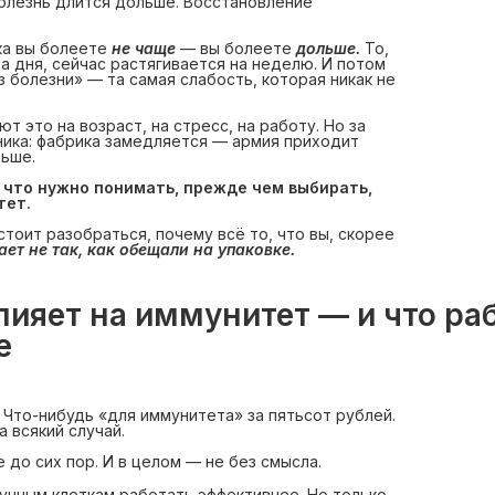
олезнь длится дольше. Восстановление
ка вы болеете
не чаще
— вы болеете
дольше.
То,
ва дня, сейчас растягивается на неделю. И потом
 болезни» — та самая слабость, которая никак не
 это на возраст, на стресс, на работу. Но за
ника: фабрика замедляется — армия приходит
ьше.
, что нужно понимать, прежде чем выбирать, 
тет.
тоит разобраться, почему всё то, что вы, скорее
ает не так, как обещали на упаковке.
лияет на иммунитет — и что раб
е
. Что-нибудь «для иммунитета» за пятьсот рублей.
 всякий случай.
е до сих пор. И в целом — не без смысла.
нным клеткам работать эффективнее. Но только