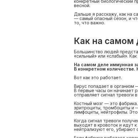
конкретный биологический п
весной.
Дальше я расскажу, как на 
— самый опасный сезон, и чт
то, что важно.
Как на самом 
Большинство людей предста
«сильный» или «слабый». Как 
На самом деле иммунная за
В конкретном количестве.
Вот как это работает.
Вирус попадает в организм —
В первые часы он начинает 
отправляет сигнал тревоги в
Костный мозг — это фабрика
эритроциты, тромбоциты и 
лимфоциты, нейтрофилы. Это
Когда сигнал тревоги получе
выходят в кровоток и идут к
нейтрализуют его, убирают 
Если фабрика работает хоро