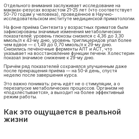
Отдельного внимания заслуживает исследование на
макаках-резусах возрастом 21–25 лет (что соответствует
50–70 годам у человека), проведённое в Научно-
исследовательском институте медицинской приматологии.
На фоне приёма Синтезита у возрастных приматов были
зафиксированы значимые изменения метаболических
показателей: уровень глюкозы снизился с 4,36 до 3,30
ммоль/л к 43-му дню, уровень триглицеридов упал более
чем вдвое — с 1,49 до 0,70 ммоль/л к 29-му дню.
Снизились печёночные ферменты АЛТ и АСТ, что
указывает на восстановление функции печени. Холестерин
показал значимое снижение к 29-му дню.
Причём ряд показателей сохранялся улучшенным даже
после прекращения приёма — на 50-й день, спустя
неделю после завершения курса.
Это важно понимать: речь идёт не о стимуляции, а о
перезапуске метаболических процессов. Организм не
«подхлёстывается», а выходит на более эффективный
режим работы.
Как это ощущается в реальной
жизни