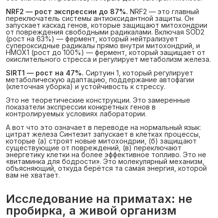
NRF2 — рост экспрессии до 87%.
NRF2 — это главный
переключатель системы антиоксидантной защиты. Он
запускает каскад генов, которые защищают митохондрии
от повреждения свободными радикалами. Включая SOD2
(рост на 63%) — фермент, который нейтрализует
супероксидные радикалы прямо внутри митохондрий, и
HMOX1 (рост до 100%) — фермент, который защищает от
окислительного стресса и регулирует метаболизм железа.
SIRT1 — рост на 47%.
Сиртуин 1, который регулирует
метаболическую адаптацию, поддержание автофагии
(клеточная уборка) и устойчивость к стрессу.
Это не теоретические конструкции. Это замеренные
показатели экспрессии конкретных генов в
контролируемых условиях лаборатории.
А вот что это означает в переводе на нормальный язык:
цитрат железа Синтезит запускает в клетках процессы,
которые (а) строят новые митохондрии, (б) защищают
существующие от повреждений, (в) переключают
энергетику клетки на более эффективное топливо. Это не
«витаминка для бодрости». Это молекулярный механизм,
объясняющий, откуда берётся та самая энергия, которой
вам не хватает.
Исследование на приматах: не
пробирка, а живой организм