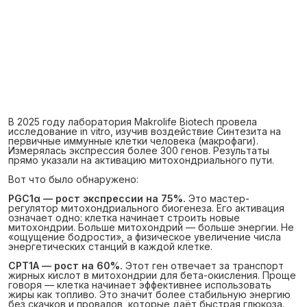
В 2025 году лаборатория Makrolife Biotech провела
исследование in vitro, изучив воздействие Синтезита на
первичные иммунные клетки человека (макрофаги).
Измерялась экспрессия более 300 генов. Результаты
прямо указали на активацию митохондриального пути.
Вот что было обнаружено:
PGC1α — рост экспрессии на 75%.
Это мастер-
регулятор митохондриального биогенеза. Его активация
означает одно: клетка начинает строить новые
митохондрии. Больше митохондрий — больше энергии. Не
«ощущение бодрости», а физическое увеличение числа
энергетических станций в каждой клетке.
CPT1A — рост на 60%.
Этот ген отвечает за транспорт
жирных кислот в митохондрии для бета-окисления. Проще
говоря — клетка начинает эффективнее использовать
жиры как топливо. Это значит более стабильную энергию
без скачков и провалов, которые даёт быстрая глюкоза.