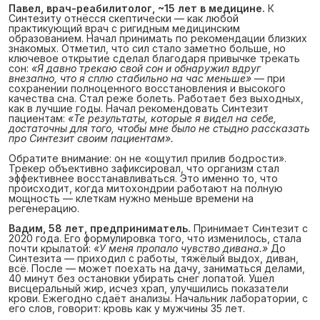
Павел, врач-реабилитолог, ~15 лет в медицине.
К
Синтезиту отнёсся скептически — как любой
практикующий врач с ригидным медицинским
образованием. Начал принимать по рекомендации близких
знакомых. Отметил, что сил стало заметно больше, но
ключевое открытие сделал благодаря привычке трекать
сон:
«Я давно трекаю свой сон и обнаружил вдруг
внезапно, что я сплю стабильно на час меньше»
— при
сохранении полноценного восстановления и высокого
качества сна. Стал реже болеть. Работает без выходных,
как в лучшие годы. Начал рекомендовать Синтезит
пациентам:
«Те результаты, которые я видел на себе,
достаточны для того, чтобы мне было не стыдно рассказать
про Синтезит своим пациентам».
Обратите внимание: он не «ощутил прилив бодрости».
Трекер объективно зафиксировал, что организм стал
эффективнее восстанавливаться. Это именно то, что
происходит, когда митохондрии работают на полную
мощность — клеткам нужно меньше времени на
регенерацию.
Вадим, 58 лет, предприниматель.
Принимает Синтезит с
2020 года. Его формулировка того, что изменилось, стала
почти крылатой:
«У меня пропало чувство дивана.»
До
Синтезита — приходил с работы, тяжёлый выдох, диван,
всё. После — может поехать на дачу, заниматься делами,
40 минут без остановки убирать снег лопатой. Ушёл
висцеральный жир, исчез храп, улучшились показатели
крови. Ежегодно сдаёт анализы. Начальник лаборатории, с
его слов, говорит: кровь как у мужчины 35 лет.