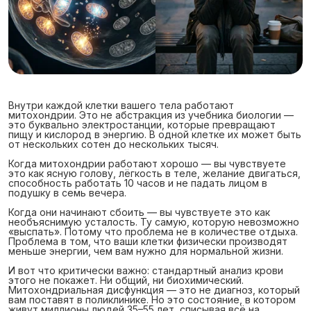
Внутри каждой клетки вашего тела работают
митохондрии. Это не абстракция из учебника биологии —
это буквально электростанции, которые превращают
пищу и кислород в энергию. В одной клетке их может быть
от нескольких сотен до нескольких тысяч.
Когда митохондрии работают хорошо — вы чувствуете
это как ясную голову, лёгкость в теле, желание двигаться,
способность работать 10 часов и не падать лицом в
подушку в семь вечера.
Когда они начинают сбоить — вы чувствуете это как
необъяснимую усталость. Ту самую, которую невозможно
«выспать». Потому что проблема не в количестве отдыха.
Проблема в том, что ваши клетки физически производят
меньше энергии, чем вам нужно для нормальной жизни.
И вот что критически важно: стандартный анализ крови
этого не покажет. Ни общий, ни биохимический.
Митохондриальная дисфункция — это не диагноз, который
вам поставят в поликлинике. Но это состояние, в котором
живут миллионы людей 35–55 лет, списывая всё на