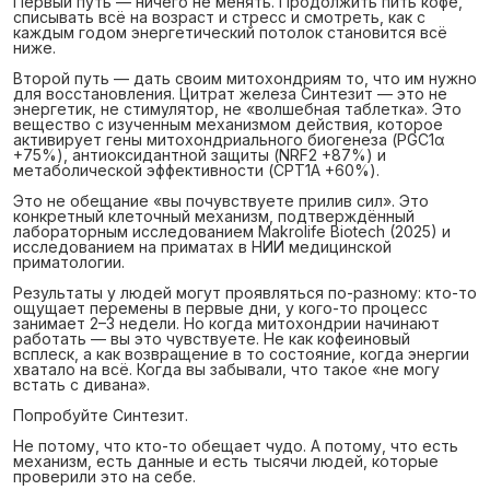
Первый путь — ничего не менять. Продолжить пить кофе,
списывать всё на возраст и стресс и смотреть, как с
каждым годом энергетический потолок становится всё
ниже.
Второй путь — дать своим митохондриям то, что им нужно
для восстановления. Цитрат железа Синтезит — это не
энергетик, не стимулятор, не «волшебная таблетка». Это
вещество с изученным механизмом действия, которое
активирует гены митохондриального биогенеза (PGC1α
+75%), антиоксидантной защиты (NRF2 +87%) и
метаболической эффективности (CPT1A +60%).
Это не обещание «вы почувствуете прилив сил». Это
конкретный клеточный механизм, подтверждённый
лабораторным исследованием Makrolife Biotech (2025) и
исследованием на приматах в НИИ медицинской
приматологии.
Результаты у людей могут проявляться по-разному: кто-то
ощущает перемены в первые дни, у кого-то процесс
занимает 2–3 недели. Но когда митохондрии начинают
работать — вы это чувствуете. Не как кофеиновый
всплеск, а как возвращение в то состояние, когда энергии
хватало на всё. Когда вы забывали, что такое «не могу
встать с дивана».
Попробуйте Синтезит.
Не потому, что кто-то обещает чудо. А потому, что есть
механизм, есть данные и есть тысячи людей, которые
проверили это на себе.